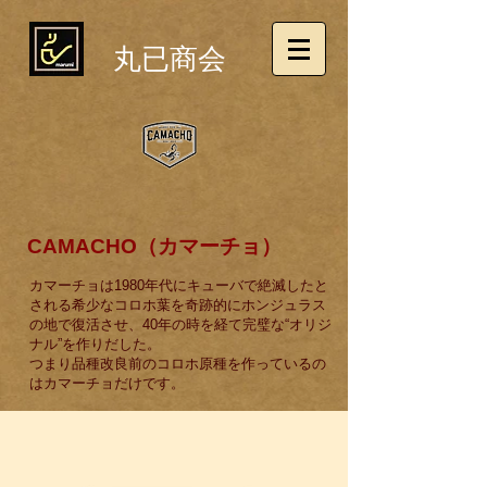
丸已商会
CAMACHO（カマーチョ）
カマーチョは1980年代にキューバで絶滅したと
される希少なコロホ葉を奇跡的にホンジュラス
の地で復活させ、40年の時を経て完璧な“オリジ
ナル”を作りだした。
つまり品種改良前のコロホ原種を作っているの
はカマーチョだけです。