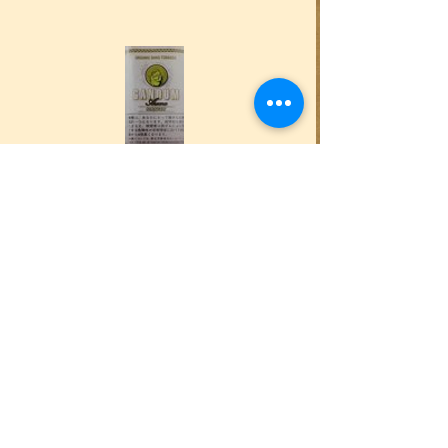
ガンドゥン・アロマ・ストレート
900円（30g）
厳選した上質なインドネシア在来種タバコのみ
を使った無添加の手巻タバコです。長期熟成の
製法で喫味マイルド。本来の甘みとコクのある
味わいを追求したタバコです。
Sold out
通信販売でのご購入はこちら
購入フォームはこちら