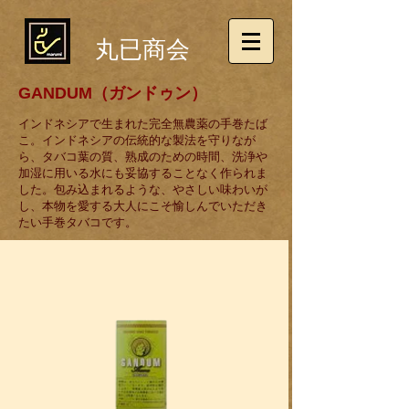
丸已商会
GANDUM（ガンドゥン）
インドネシアで生まれた完全無農薬の手巻たば
こ。インドネシアの伝統的な製法を守りなが
ら、タバコ葉の質、熟成のための時間、洗浄や
加湿に用いる水にも妥協することなく作られま
した。包み込まれるような、やさしい味わいが
し、本物を愛する大人にこそ愉しんでいただき
たい手巻タバコです。