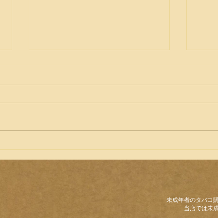
プレミアムシガー プリンシ
プレ
パルシガー
ィー
未成年者のタバコ
当店では未