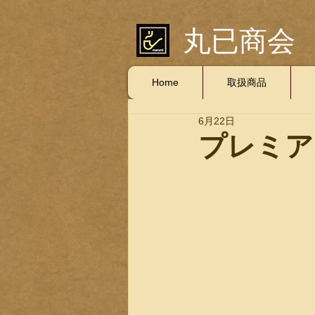
丸已商会
Home
取扱商品
6月22日
プレミア