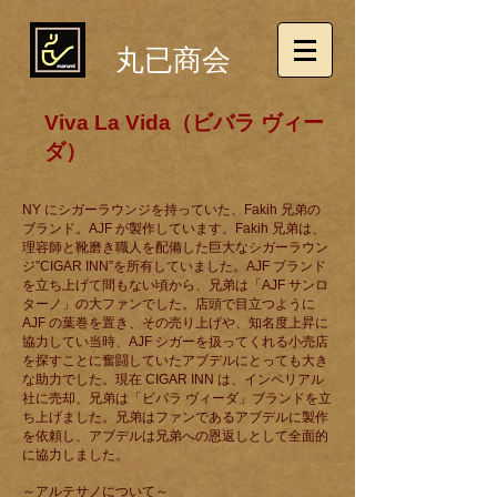
丸已商会
Viva La Vida（ビバラ ヴィー
ダ）
NY にシガーラウンジを持っていた、Fakih 兄弟の
ブランド。AJF が製作しています。Fakih 兄弟は、
理容師と靴磨き職人を配備した巨大なシガーラウン
ジ”CIGAR INN”を所有していました。AJF ブランド
を立ち上げて間もない頃から、兄弟は「AJF サンロ
ターノ」の大ファンでした。店頭で目立つように
AJF の葉巻を置き、その売り上げや、知名度上昇に
協力してい当時、AJF シガーを扱ってくれる小売店
を探すことに奮闘していたアブデルにとっても大き
な助力でした。現在 CIGAR INN は、インペリアル
社に売却、兄弟は「ビバラ ヴィーダ」ブランドを立
ち上げました。兄弟はファンであるアブデルに製作
を依頼し、アブデルは兄弟への恩返しとして全面的
に協力しました。
～アルテサノについて～