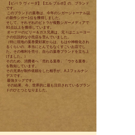
【ビバ ラ ヴィーダ】【エル プルポ】の、ブランド
です。
このブランドの葉巻は、今年のシガージャーナル誌
の新作シガー1位を獲得しました。
そして、それぞれのビトラが複数シガーメディアで
91点以上を獲得しています。
オーナーのビリー＆ガス兄弟は、元々はニューヨー
クの伝説的な小売店を営んでいました。
（特に現地の葉巻愛好家からは、もはや神格化され
るくらいの、本当にとんでもなくすごいお店でし
た。その権利を売り、自らの葉巻ブランドを立ち上
げました。）
そのため、消費者へ「売れる葉巻」「ウケる葉巻」
を熟知しています。
その兄弟が制作依頼をした相手が、A.J.フェルナン
デスです。
最強タッグです。
その結果、今、世界的に最も注目されているブラン
ドのひとつとなりました。