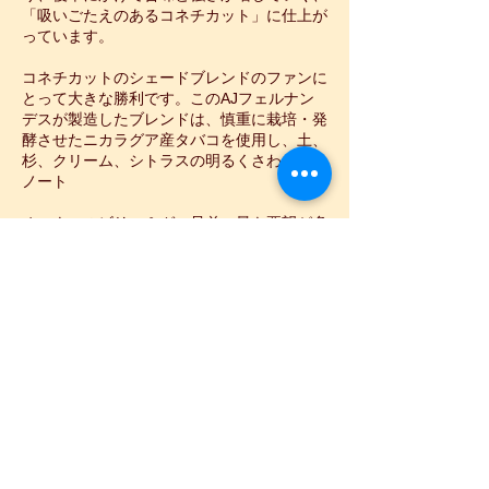
「吸いごたえのあるコネチカット」に仕上が
っています。
コネチカットのシェードブレンドのファンに
とって大きな勝利です。このAJフェルナン
デスが製造したブレンドは、慎重に栽培・発
酵させたニカラグア産タバコを使用し、土、
杉、クリーム、シトラスの明るくさわやかな
ノート
オーナーのビリー＆ガス兄弟へ最も要望が多
かったという、コネチカットラッパーを使用
し たシリーズ。一段と高級感のある上級ラ
インでです。
生産地：ニカラグア
size​：152㎜×54