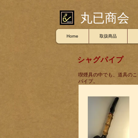
丸已商会
Home
取扱商品
シャグパイプ
喫煙具の中でも、道具のこ
パイプ。