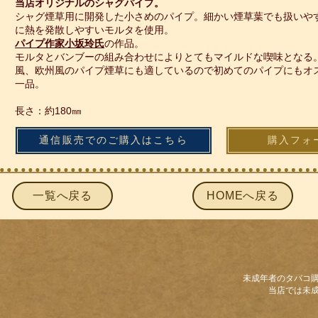
当店オリジナルのシャグパイプ。
シャグ煙草用に開発した小さめのパイプ。細かい煙草葉でも扱いや
に熱を発散しやすいモルタを使用。
パイプ作家
小坂玲氏
の作品。
モルタとバンブーの組み合わせによりとてもマイルドな喫味となる
風、欧州風のパイプ煙草にも適しているので初めてのパイプにもオ
一品。
​​長さ：約180㎜
通信販売でのご購入はこちら
購入フォ
一覧へ戻る
HOMEへ戻る
未成年者のタバコ
当店では未