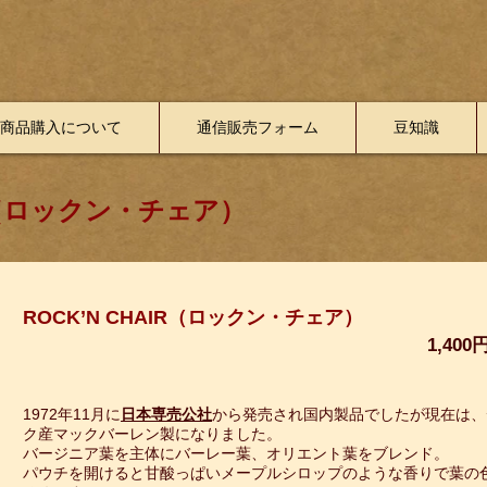
商品購入について
通信販売フォーム
豆知識
IR（ロックン・チェア）
ROCK’N CHAIR（ロックン・チェア）
1,400
1972年11月に
日本専売公社
から発売され国内製品でしたが現在は、
ク産マックバーレン製になりました。
バージニア葉を主体にバーレー葉、オリエント葉をブレンド。
パウチを開けると甘酸っぱいメープルシロップのような香りで葉の